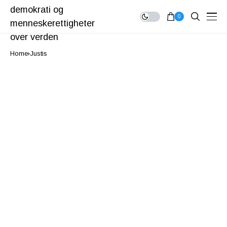
0
Home
Justis