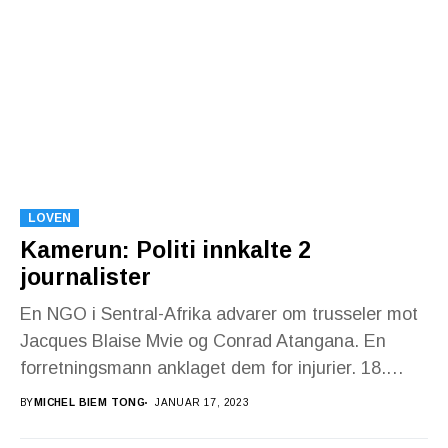
LOVEN
Kamerun: Politi innkalte 2
journalister
En NGO i Sentral-Afrika advarer om trusseler mot
Jacques Blaise Mvie og Conrad Atangana. En
forretningsmann anklaget dem for injurier. 18.
januar 2023...
BY
MICHEL BIEM TONG
JANUAR 17, 2023