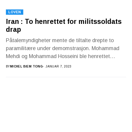
LOVEN
Iran : To henrettet for militssoldats
drap
Påtalemyndigheter mente de tiltalte drepte to
paramilitære under demomstrasjon. Mohammad
Mehdi og Mohammad Hosseini ble henrettet
lørdag 7.januar i Iran. Justisen dømte de...
BY
MICHEL BIEM TONG
JANUAR 7, 2023