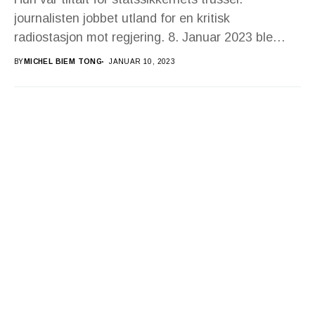
journalisten jobbet utland for en kritisk
radiostasjon mot regjering. 8. Januar 2023 ble
Floriane Irangabiye dømt både...
BY
MICHEL BIEM TONG
JANUAR 10, 2023