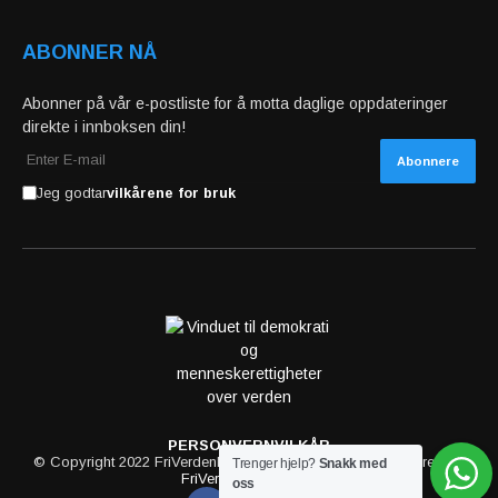
ABONNER NÅ
Abonner på vår e-postliste for å motta daglige oppdateringer
direkte i innboksen din!
Jeg godtar
vilkårene for bruk
PERSONVERN
VILKÅR
© Copyright 2022 FriVerdenMedia. All rights reserved powered by
Trenger hjelp?
Snakk med
FriVerdenMedia.com
oss