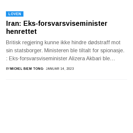
LOVEN
Iran: Eks-forsvarsviseminister
henrettet
Britisk regjering kunne ikke hindre dødstraff mot
sin statsborger. Ministeren ble tiltalt for spionasje.
: Eks-forsvarsviseminister Alizera Akbari ble
henrettet lørdag 14.januar 2023....
BY
MICHEL BIEM TONG
JANUAR 14, 2023