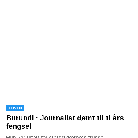
LOVEN
Burundi : Journalist dømt til ti års
fengsel
Hun var tiltalt for statssikkerhets trussel.