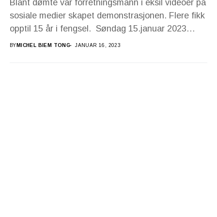
Blant dømte var forretningsmann i eksil videoer på
sosiale medier skapet demonstrasjonen. Flere fikk
opptil 15 år i fengsel. Søndag 15.januar 2023
ble...
BY
MICHEL BIEM TONG
JANUAR 16, 2023