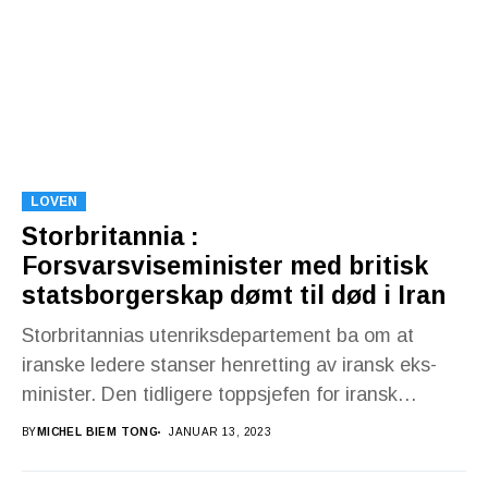
LOVEN
Storbritannia :
Forsvarsviseminister med britisk
statsborgerskap dømt til død i Iran
Storbritannias utenriksdepartement ba om at
iranske ledere stanser henretting av iransk eks-
minister. Den tidligere toppsjefen for iransk
forsvarsdepartement er anklaget for spionasje
BY
MICHEL BIEM TONG
JANUAR 13, 2023
og...