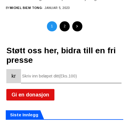
mener saksøkelser er for økonomiske grunner. 5.
BY
MICHEL BIEM TONG
JANUAR 5, 2023
januar...
1
2
Støtt oss her, bidra till en fri
presse
kr
Gi en donasjon
Siste Innlegg