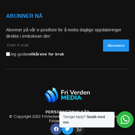
ABONNER NÅ
Abonner på vår e-postliste for å motta daglige oppdateringer
direkte i innboksen din!
Jeg godtar
vilkårene for bruk
PERSONVERN
VILKÅR
© Copyright 2022 FriVerdenMedia. All rights reserved powered by
Trenger hjelp?
Snakk med
FriVerdenMedia.com
oss