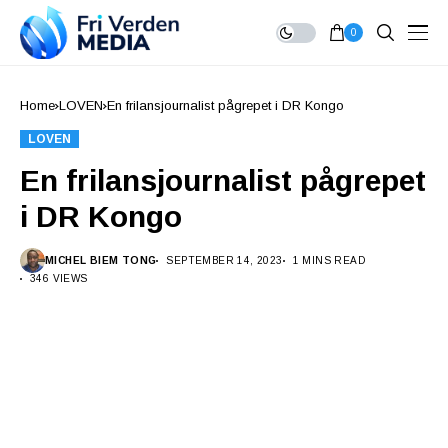
0
Home
LOVEN
En frilansjournalist pågrepet i DR Kongo
LOVEN
En frilansjournalist pågrepet
i DR Kongo
MICHEL BIEM TONG
SEPTEMBER 14, 2023
1 MINS READ
346 VIEWS