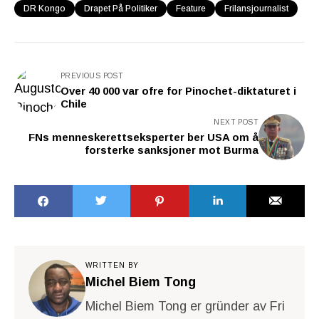
DR Kongo
Drapet På Politiker
Feature
Frilansjournalist
PREVIOUS POST
Over 40 000 var ofre for Pinochet-diktaturet i
Chile
NEXT POST
FNs menneskerettseksperter ber USA om å
forsterke sanksjoner mot Burma
WRITTEN BY
Michel Biem Tong
Michel Biem Tong er gründer av Fri