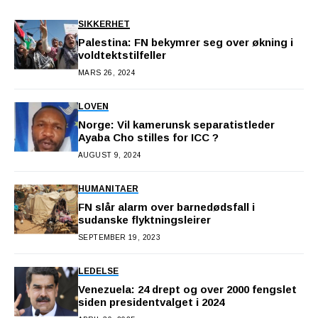
SIKKERHET
Palestina: FN bekymrer seg over økning i
voldtektstilfeller
MARS 26, 2024
LOVEN
Norge: Vil kamerunsk separatistleder
Ayaba Cho stilles for ICC ?
AUGUST 9, 2024
HUMANITAER
FN slår alarm over barnedødsfall i
sudanske flyktningsleirer
SEPTEMBER 19, 2023
LEDELSE
Venezuela: 24 drept og over 2000 fengslet
siden presidentvalget i 2024