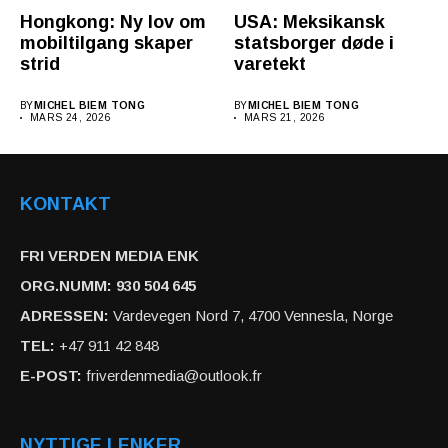
Hongkong: Ny lov om
USA: Meksikansk
mobiltilgang skaper
statsborger døde i
strid
varetekt
BY
MICHEL BIEM TONG
BY
MICHEL BIEM TONG
MARS 24, 2026
MARS 21, 2026
KONTAKT
FRI VERDEN MEDIA ENK
ORG.NUMM: 930 504 645
ADRESSEN:
Vardevegen Nord 7, 4700 Vennesla, Norge
TEL:
+47 911 42 848
E-POST:
friverdenmedia@outlook.fr
NYTTIGE LENKER