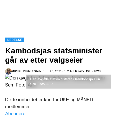
LEDELSE
Kambodsjas statsminister
går av etter valgseier
MICHEL BIEM TONG
JULI 26, 2023
1 MINS READ
499 VIEWS
Den avgåtte statsministeren i Kambodsja Hun
Sen. Foto: AFP
Dette innholdet er kun for UKE og MÅNED
medlemmer.
Abonnere