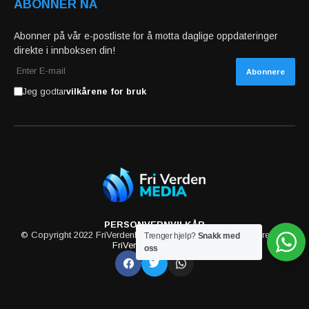
ABONNER NÅ
Abonner på vår e-postliste for å motta daglige oppdateringer
direkte i innboksen din!
Jeg godtar
vilkårene for bruk
PERSONVERN
VILKÅR
© Copyright 2022 FriVerdenMedia. All rights reserved powered by
Trenger hjelp?
Snakk med
FriVerdenMedia.com
oss