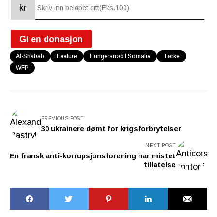
kr
Gi en donasjon
Al-Shabab
Feature
Hungersnød I Somalia
Tørke
WFP
PREVIOUS POST
30 ukrainere dømt for krigsforbrytelser
NEXT POST
En fransk anti-korrupsjonsforening har mistet
tillatelse