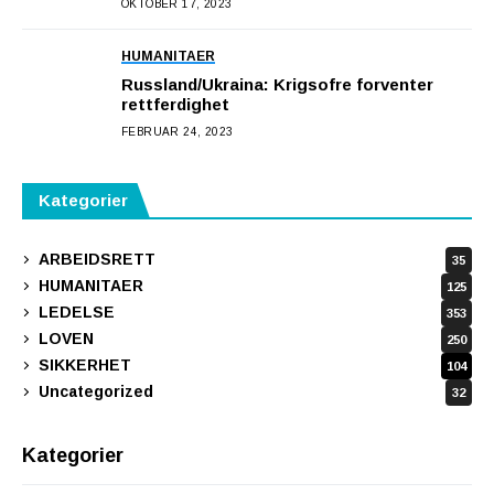
OKTOBER 17, 2023
HUMANITAER
Russland/Ukraina: Krigsofre forventer
rettferdighet
FEBRUAR 24, 2023
Kategorier
ARBEIDSRETT
35
HUMANITAER
125
LEDELSE
353
LOVEN
250
SIKKERHET
104
Uncategorized
32
Kategorier