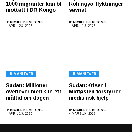
1000 migranter kan bli
Rohingya-flyktninger
mottatt i DR Kongo
savnet
BY
MICHEL BIEM TONG
BY
MICHEL BIEM TONG
APRIL 23, 2026
APRIL 15, 2026
HUMANITAER
HUMANITAER
Sudan: Millioner
Sudan:Krisen i
overlever med kun ett
Midtøsten forstyrrer
måltid om dagen
medisinsk hjelp
BY
MICHEL BIEM TONG
BY
MICHEL BIEM TONG
APRIL 13, 2026
MARS 19, 2026