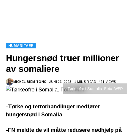
HUMANITAER
Hungersnød truer millioner
av somaliere
MICHEL BIEM TONG
JUNI 23, 2023
1 MINS READ
421 VIEWS
Tørkeofre i Somalia. Foto: WFP
-Tørke og terrorhandlinger medfører
hungersnød i Somalia
-FN meldte de vil måtte redusere nødhjelp på