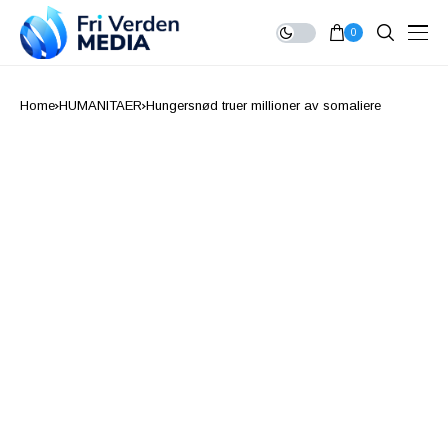
0
Home
HUMANITAER
Hungersnød truer millioner av somaliere