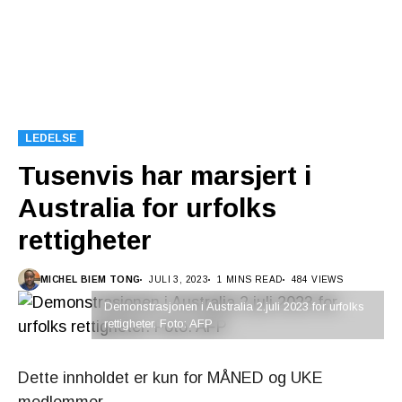
LEDELSE
Tusenvis har marsjert i
Australia for urfolks
rettigheter
MICHEL BIEM TONG
JULI 3, 2023
1 MINS READ
484 VIEWS
Demonstrasjonen i Australia 2.juli 2023 for urfolks
rettigheter. Foto: AFP
Dette innholdet er kun for MÅNED og UKE