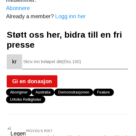
medlemmer.
Abonnere
Already a member?
Logg inn her
Støtt oss her, bidra till en fri
presse
kr
Gi en donasjon
Aboriginer
Australia
Demonstrasjonen
Feature
Urfolks Rettigheter
PREVIOUS POST