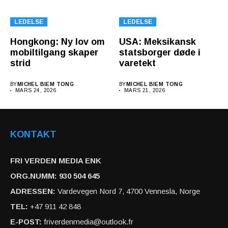
LEDELSE
LEDELSE
Hongkong: Ny lov om
USA: Meksikansk
mobiltilgang skaper
statsborger døde i
strid
varetekt
BY
MICHEL BIEM TONG
BY
MICHEL BIEM TONG
MARS 24, 2026
MARS 21, 2026
KONTAKT
FRI VERDEN MEDIA ENK
ORG.NUMM: 930 504 645
ADRESSEN:
Vardevegen Nord 7, 4700 Vennesla, Norge
TEL:
+47 911 42 848
E-POST:
friverdenmedia@outlook.fr