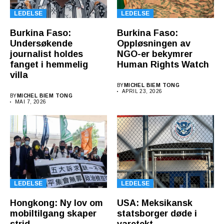
LEDELSE
LEDELSE
Burkina Faso:
Burkina Faso:
Undersøkende
Oppløsningen av
journalist holdes
NGO-er bekymrer
fanget i hemmelig
Human Rights Watch
villa
BY
MICHEL BIEM TONG
APRIL 23, 2026
BY
MICHEL BIEM TONG
MAI 7, 2026
LEDELSE
LEDELSE
Hongkong: Ny lov om
USA: Meksikansk
mobiltilgang skaper
statsborger døde i
strid
varetekt