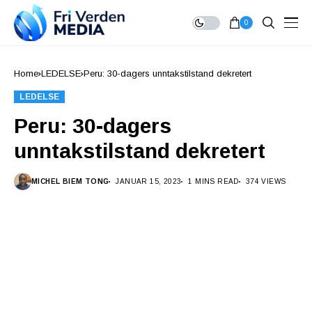
0
Home
LEDELSE
Peru: 30-dagers unntakstilstand dekretert
LEDELSE
Peru: 30-dagers
unntakstilstand dekretert
MICHEL BIEM TONG
JANUAR 15, 2023
1 MINS READ
374 VIEWS