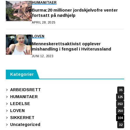
HUMANITAER
Burma:20 millioner jordskjelvofre venter
fortsatt på nødhjelp
APRIL 28, 2025
LOVEN
Menneskerettsaktivist opplever
mishandling i fengsel i Hviterussland
JUNI 12, 2023
Kategorier
ARBEIDSRETT
35
HUMANITAER
125
LEDELSE
353
LOVEN
250
SIKKERHET
104
Uncategorized
32