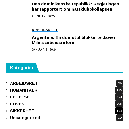
Den dominikanske republikk: Regjeringen
har rapportert om nattklubbkollapsen
APRIL 12, 2025
ARBEIDSRETT
Argentina: En domstol blokkerte Javier
Mileis arbeidsreform
JANUAR 6, 2024
Kategorier
ARBEIDSRETT
35
HUMANITAER
125
LEDELSE
353
LOVEN
250
SIKKERHET
104
Uncategorized
32