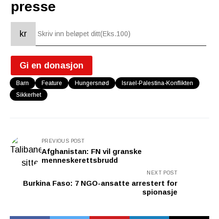
presse
kr
Gi en donasjon
Barn
Feature
Hungersnød
Israel-Palestina-Konflikten
Sikkerhet
PREVIOUS POST
Afghanistan: FN vil granske
menneskerettsbrudd
NEXT POST
Burkina Faso: 7 NGO-ansatte arrestert for
spionasje