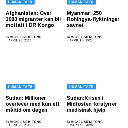
HUMANITAER
HUMANITAER
Afghanistan: Over
Myanmar: 250
1000 migranter kan bli
Rohingya-flyktninger
mottatt i DR Kongo
savnet
BY
MICHEL BIEM TONG
BY
MICHEL BIEM TONG
APRIL 23, 2026
APRIL 15, 2026
HUMANITAER
HUMANITAER
Sudan: Millioner
Sudan:Krisen i
overlever med kun ett
Midtøsten forstyrrer
måltid om dagen
medisinsk hjelp
BY
MICHEL BIEM TONG
BY
MICHEL BIEM TONG
APRIL 13, 2026
MARS 19, 2026