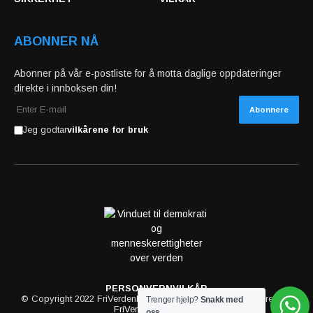
ABONNER NÅ
Abonner på vår e-postliste for å motta daglige oppdateringer
direkte i innboksen din!
Jeg godtar
vilkårene for bruk
PERSONVERN
VILKÅR
© Copyright 2022 FriVerdenMedia. All rights reserved powered by
Trenger hjelp?
Snakk med
FriVerdenMedia.com
oss