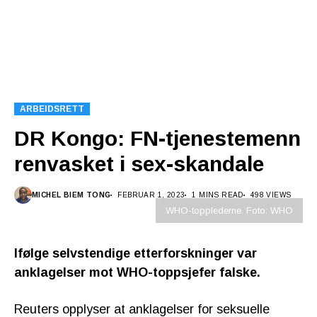
ARBEIDSRETT
DR Kongo: FN-tjenestemenn
renvasket i sex-skandale
MICHEL BIEM TONG
FEBRUAR 1, 2023
1 MINS READ
498 VIEWS
WHO-topplederne. Foto: WHO
Ifølge selvstendige etterforskninger var
anklagelser mot WHO-toppsjefer falske.
Reuters opplyser at anklagelser for seksuelle