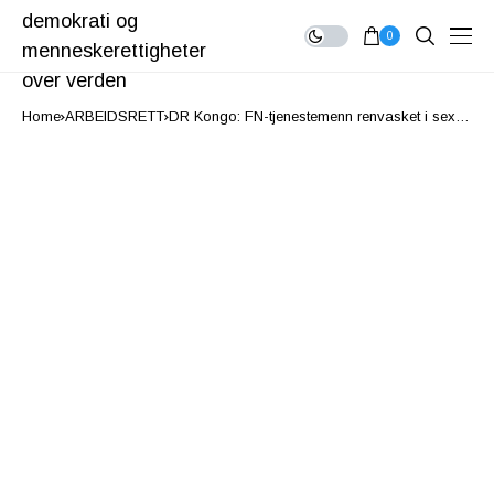
0
Home
ARBEIDSRETT
DR Kongo: FN-tjenestemenn renvasket i sex-
skandale