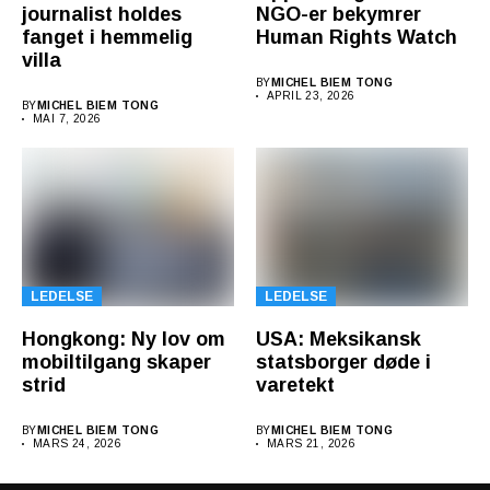
journalist holdes
NGO-er bekymrer
fanget i hemmelig
Human Rights Watch
villa
BY
MICHEL BIEM TONG
APRIL 23, 2026
BY
MICHEL BIEM TONG
MAI 7, 2026
LEDELSE
LEDELSE
Hongkong: Ny lov om
USA: Meksikansk
mobiltilgang skaper
statsborger døde i
strid
varetekt
BY
MICHEL BIEM TONG
BY
MICHEL BIEM TONG
MARS 24, 2026
MARS 21, 2026