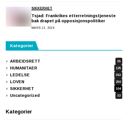
SIKKERHET
Tsjad: Frankrikes etterretningstjeneste
bak drapet på opposisjonspolitiker
MARS 13, 2024
Kategorier
ARBEIDSRETT
35
HUMANITAER
125
LEDELSE
353
LOVEN
250
SIKKERHET
104
Uncategorized
32
Kategorier