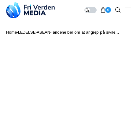
0
Home
LEDELSE
ASEAN-landene ber om at angrep på sivile
stoppes i Myanmar