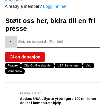
Abonnere
Already a member?
Logg inn her
Støtt oss her, bidra till en fri
presse
kr
Gi en donasjon
Feature
Olje-Og Gasshandel
USA-Sanksjoner
Valg
Venezuela
PREVIOUS POST
Sudan: USA utlyste ytterligere 100 millioner
dollar i humanitær hjelp