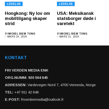
LEDELSE
LEDELSE
Hongkong: Ny lov om
USA: Meksikansk
mobiltilgang skaper
statsborger døde i
strid
varetekt
BY
MICHEL BIEM TONG
BY
MICHEL BIEM TONG
MARS 24, 2026
MARS 21, 2026
KONTAKT
FRI VERDEN MEDIA ENK
ORG.NUMM: 930 504 645
ADRESSEN:
Vardevegen Nord 7, 4700 Vennesla, Norge
TEL:
+47 911 42 848
E-POST:
friverdenmedia@outlook.fr