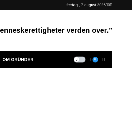
fredag , 7 august 2026
enneskerettigheter verden over.”
OM GRÜNDER
0