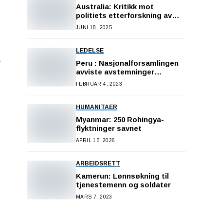
Australia: Kritikk mot
politiets etterforskning av
dødsfall i varetekt
JUNI 18, 2025
LEDELSE
e
Peru : Nasjonalforsamlingen
avviste avstemninger
planlagt neste desember
FEBRUAR 4, 2023
HUMANITAER
Myanmar: 250 Rohingya-
flyktninger savnet
APRIL 15, 2026
ARBEIDSRETT
Kamerun: Lønnsøkning til
tjenestemenn og soldater
MARS 7, 2023