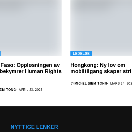
LEDELSE
 Faso: Oppløsningen av
Hongkong: Ny lov om
bekymrer Human Rights
mobiltilgang skaper str
BY
MICHEL BIEM TONG
MARS 24, 20
IEM TONG
APRIL 23, 2026
NYTTIGE LENKER