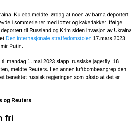
aina. Kuleba meldte lørdag at noen av barna deportert
evde i sommerleirer med lotter og kakerlakker. Ifølge
 deportert til Russland og Krim siden invasjon av Ukrain
det
Den internasjonale straffedomstolen
17.mars 2023
imir Putin.
t til mandag 1. mai 2023 slapp russiske jagerfly 18
ikten, meldte Reuters. I en annen luftbombeangrep den
et benektet russisk regjeringen som påsto at det er
s og Reuters
 fri