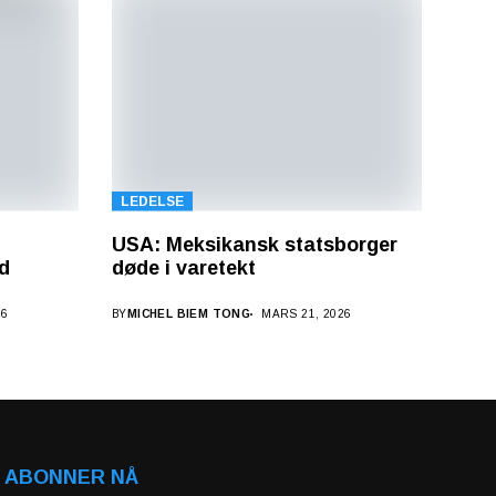
LEDELSE
USA: Meksikansk statsborger
id
døde i varetekt
26
BY
MICHEL BIEM TONG
MARS 21, 2026
ABONNER NÅ