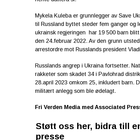
Mykela Kuleba er grunnlegger av Save Ukr
til Russland byttet steder fem ganger og l
ukrainsk regjeringen har 19 500 barn blitt
den 24.februar 2022. Av den grunn utste
arrestordre mot Russlands president Vlad
Russlands angrep i Ukraina fortsetter. Na
rakketer som skadet 34 i Pavlohrad distr
28.april 2023 omkom 25, inkludert barn. D
militært anlegg som ble ødelagt.
Fri Verden Media med Associated Pres
Støtt oss her, bidra till en
presse