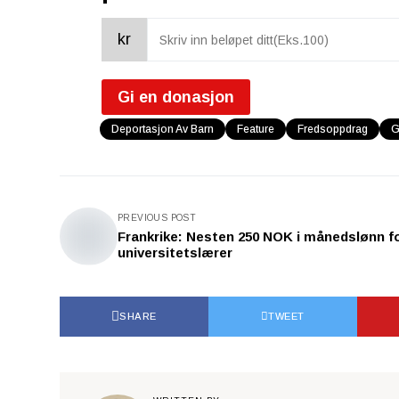
kr
Gi en donasjon
Deportasjon Av Barn
Feature
Fredsoppdrag
G
PREVIOUS POST
Frankrike: Nesten 250 NOK i månedslønn f
universitetslærer
SHARE
TWEET