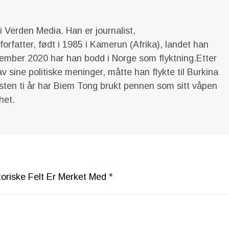
 Verden Media. Han er journalist,
rfatter, født i 1985 i Kamerun (Afrika), landet han
ember 2020 har han bodd i Norge som flyktning.Etter
v sine politiske meninger, måtte han flykte til Burkina
esten ti år har Biem Tong brukt pennen som sitt våpen
het.
toriske Felt Er Merket Med
*