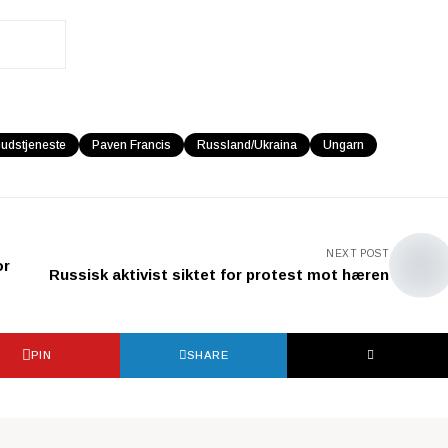
udstjeneste
Paven Francis
Russland/Ukraina
Ungarn
NEXT POST
or
Russisk aktivist siktet for protest mot hæren
PIN
SHARE