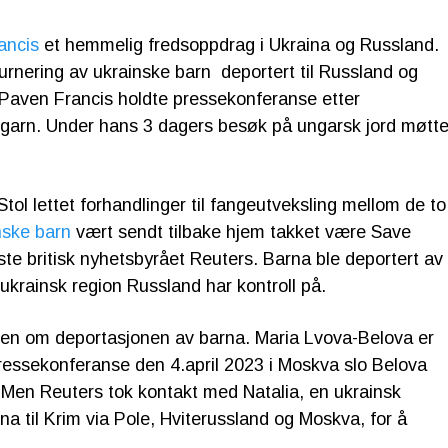
ancis
et hemmelig fredsoppdrag i Ukraina og Russland.
eturnering av ukrainske barn deportert til Russland og
 Paven Francis holdte pressekonferanse etter
ngarn. Under hans 3 dagers besøk på ungarsk jord møtt
tol lettet forhandlinger til fangeutveksling mellom de to
nske barn
vært sendt tilbake hjem takket være Save
ste britisk nyhetsbyrået Reuters. Barna ble deportert av
 ukrainsk region Russland har kontroll på.
sen om deportasjonen av barna. Maria Lvova-Belova er
pressekonferanse den 4.april 2023 i Moskva slo Belova
 Men Reuters tok kontakt med Natalia, en ukrainsk
ina til Krim via Pole, Hviterussland og Moskva, for å