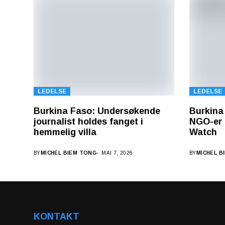
LEDELSE
LEDELSE
Burkina Faso: Undersøkende
Burkina
journalist holdes fanget i
NGO-er 
hemmelig villa
Watch
BY
MICHEL BIEM TONG
MAI 7, 2026
BY
MICHEL B
KONTAKT