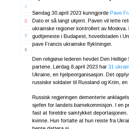
Søndag 30.april 2023 kunngjorde
Pave Fr
Dato er så langt ukjent. Paven vil lette r
ukrainske regioner kontrollert av Moskva.
gudtjeneste i Budapest, hovedstaden i U
pave Francis ukrainske flyktninger.
Den religiøse lederen hevdet Den Hellige S
partene. Lørdag 8.april 2023 har
31 ukrai
Ukraine, en hjelpeorganisasjon. Det opply
russiske soldater til Russland og Krim, en
Russisk regjeringen dementerte anklagel
sjefen for landets barnekommisjon. I en 
fast at foreldre samtykket deportasjonen.
kvinne. Hun fortalte at hun reiste fra Ukra
hente dattera si.