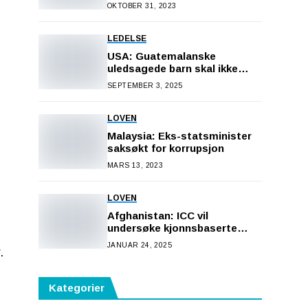
japanere
OKTOBER 31, 2023
LEDELSE
USA: Guatemalanske
uledsagede barn skal ikke
utleveres
SEPTEMBER 3, 2025
LOVEN
Malaysia: Eks-statsminister
saksøkt for korrupsjon
MARS 13, 2023
LOVEN
Afghanistan: ICC vil
undersøke kjonnsbaserte
forfølgelser
JANUAR 24, 2025
.
Kategorier