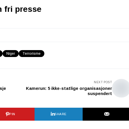
n fri presse
Niger
Terrorisme
NEXT POST
sje
Kamerun: 5 ikke-statlige organisasjoner
suspendert
PIN
SHARE