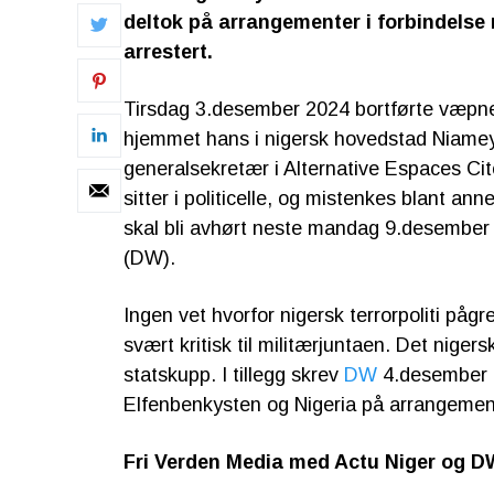
deltok på arrangementer i forbindelse
arrestert.
Tirsdag 3.desember 2024 bortførte væpn
hjemmet hans i nigersk hovedstad Niamey
generalsekretær i Alternative Espaces Ci
sitter i politicelle, og mistenkes blant an
skal bli avhørt neste mandag 9.desember 
(DW).
Ingen vet hvorfor nigersk terrorpoliti påg
svært kritisk til militærjuntaen. Det nigers
statskupp. I tillegg skrev
DW
4.desember 2
Elfenbenkysten og Nigeria på arrangement
Fri Verden Media med Actu Niger og