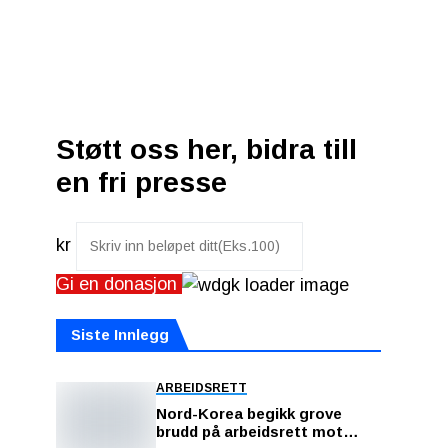
Støtt oss her, bidra till
en fri presse
kr
Gi en donasjon
Siste Innlegg
ARBEIDSRETT
Nord-Korea begikk grove
brudd på arbeidsrett mot