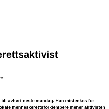
ettsaktivist
EWS
skal bli avhørt neste mandag. Han mistenkes for
 lokale menneskerettsforkjempere mener aktivisten