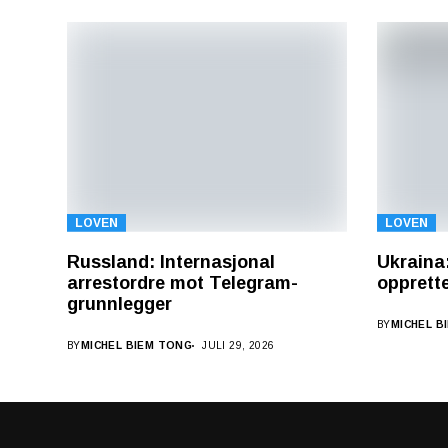
LOVEN
LOVEN
Russland: Internasjonal
Ukraina
arrestordre mot Telegram-
opprette
grunnlegger
BY
MICHEL B
BY
MICHEL BIEM TONG
JULI 29, 2026