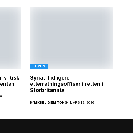
LOVEN
 kritisk
Syria: Tidligere
denten
etterretningsoffiser i retten i
Storbritannia
26
BY
MICHEL BIEM TONG
MARS 12, 2026