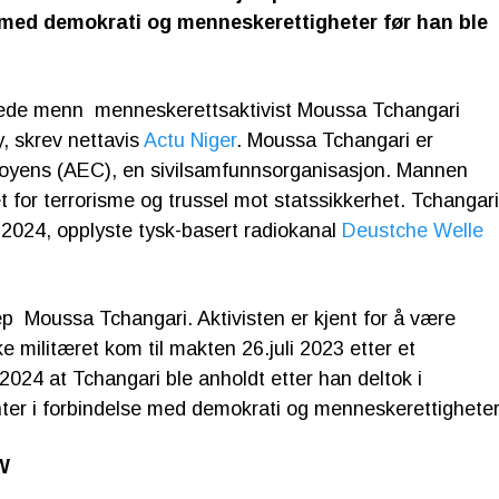
 med demokrati og menneskerettigheter før han ble
ede menn menneskerettsaktivist Moussa Tchangari
, skrev nettavis
Actu Niger
. Moussa Tchangari er
toyens (AEC), en sivilsamfunnsorganisasjon. Mannen
net for terrorisme og trussel mot statssikkerhet. Tchangari
2024, opplyste tysk-basert radiokanal
Deustche Welle
rep Moussa Tchangari. Aktivisten er kjent for å være
ke militæret kom til makten 26.juli 2023 etter et
024 at Tchangari ble anholdt etter han deltok i
er i forbindelse med demokrati og menneskerettigheter
 DW