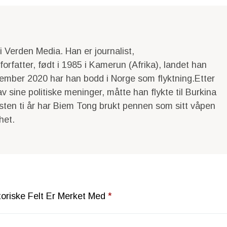
 Verden Media. Han er journalist,
rfatter, født i 1985 i Kamerun (Afrika), landet han
ember 2020 har han bodd i Norge som flyktning.Etter
v sine politiske meninger, måtte han flykte til Burkina
esten ti år har Biem Tong brukt pennen som sitt våpen
het.
toriske Felt Er Merket Med
*