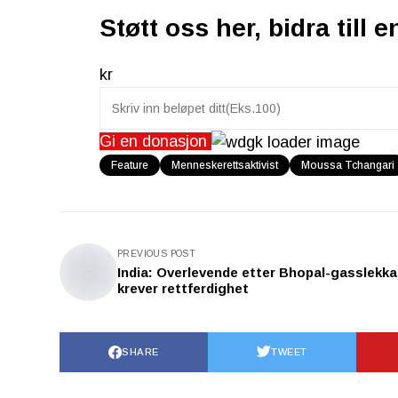
Støtt oss her, bidra till e
kr
Gi en donasjon
Feature
Menneskerettsaktivist
Moussa Tchangari
PREVIOUS POST
India: Overlevende etter Bhopal-gasslekka
krever rettferdighet
SHARE
TWEET