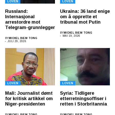
LOVEN
LOVEN
Russland:
Ukraina: 36 land enige
Internasjonal
om å opprette et
arrestordre mot
tribunal mot Putin
Telegram-grunnlegger
BY
MICHEL BIEM TONG
MAI 19, 2026
BY
MICHEL BIEM TONG
JULI 29, 2026
LOVEN
LOVEN
Mali: Journalist dømt
Syria: Tidligere
for kritisk artikkel om
etterretningsoffiser i
Niger-presidenten
retten i Storbritannia
BY
MICHEL BIEM TONG
BY
MICHEL BIEM TONG