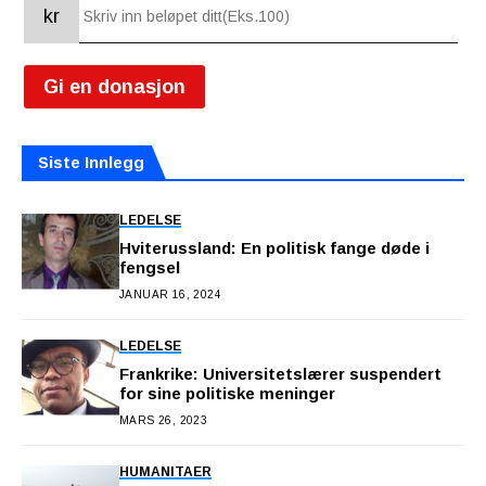
kr
Gi en donasjon
Siste Innlegg
LEDELSE
Hviterussland: En politisk fange døde i
fengsel
JANUAR 16, 2024
LEDELSE
Frankrike: Universitetslærer suspendert
for sine politiske meninger
MARS 26, 2023
HUMANITAER