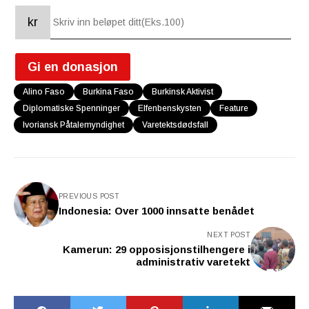
kr
Gi en donasjon
Alino Faso
Burkina Faso
Burkinsk Aktivist
Diplomatiske Spenninger
Elfenbenskysten
Feature
Ivoriansk Påtalemyndighet
Varetektsdødsfall
PREVIOUS POST
Indonesia: Over 1000 innsatte benådet
NEXT POST
Kamerun: 29 opposisjonstilhengere i
administrativ varetekt