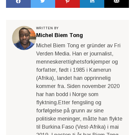
WRITTEN BY
Michel Biem Tong
Michel Biem Tong er gründer av Fri
Verden Media. Han er journalist,
menneskerettighetsforkjemper og
forfatter, født i 1985 i Kamerun
(Afrika), landet han opprinnelig
kommer fra. Siden november 2020
har han bodd i Norge som
flyktning.Etter fengsling og
forfølgelse på grunn av sine
politiske meninger, måtte han flykte
til Burkina Faso (Vest-Afrika) i mai
2019. I nesten ti år har Biem Tong