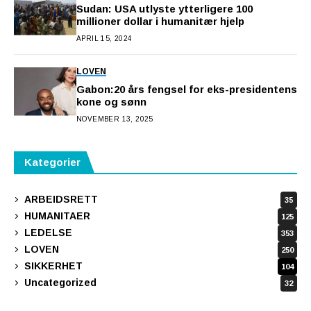
Sudan: USA utlyste ytterligere 100
millioner dollar i humanitær hjelp
APRIL 15, 2024
LOVEN
Gabon:20 års fengsel for eks-presidentens
kone og sønn
NOVEMBER 13, 2025
Kategorier
ARBEIDSRETT
35
HUMANITAER
125
LEDELSE
353
LOVEN
250
SIKKERHET
104
Uncategorized
32