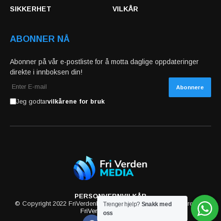
SIKKERHET
VILKÅR
ABONNER NÅ
Abonner på vår e-postliste for å motta daglige oppdateringer
direkte i innboksen din!
Jeg godtar
vilkårene for bruk
PERSONVERN
VILKÅR
© Copyright 2022 FriVerdenMedia. All rights reserved powered by
Trenger hjelp?
Snakk med
FriVerdenMedia.com
oss