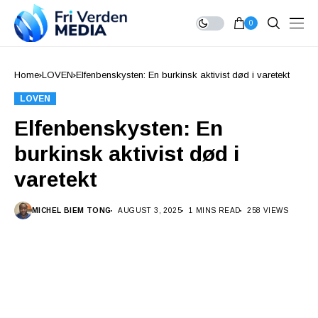
0
Home
LOVEN
Elfenbenskysten: En burkinsk aktivist død i varetekt
LOVEN
Elfenbenskysten: En
burkinsk aktivist død i
varetekt
MICHEL BIEM TONG
AUGUST 3, 2025
1 MINS READ
258 VIEWS