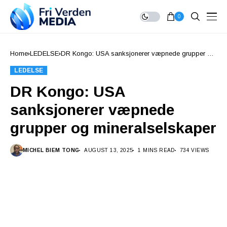
0
Home
LEDELSE
DR Kongo: USA sanksjonerer væpnede grupper og
mineralselskaper
LEDELSE
DR Kongo: USA
sanksjonerer væpnede
grupper og mineralselskaper
MICHEL BIEM TONG
AUGUST 13, 2025
1 MINS READ
734 VIEWS