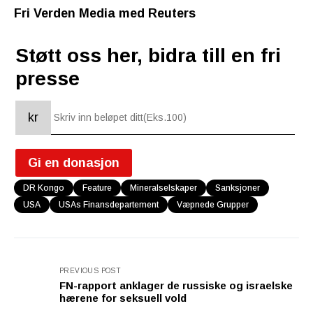
Fri Verden Media med Reuters
Støtt oss her, bidra till en fri
presse
kr
Gi en donasjon
DR Kongo
Feature
Mineralselskaper
Sanksjoner
USA
USAs Finansdepartement
Væpnede Grupper
PREVIOUS POST
FN-rapport anklager de russiske og israelske
hærene for seksuell vold