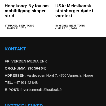
Hongkong: Ny lov om
USA: Meksikansk
mobiltilgang skaper
statsborger døde i
strid
varetekt
BY
MICHEL BIEM TONG
BY
MICHEL BIEM TONG
MARS 24, 2026
MARS 21, 2026
KONTAKT
FRI VERDEN MEDIA ENK
ORG.NUMM: 930 504 645
ADRESSEN:
Vardevegen Nord 7, 4700 Vennesla, Norge
TEL:
+47 911 42 848
E-POST:
friverdenmedia@outlook.fr