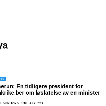
ya
LSE
run: En tidligere president for
krike ber om løslatelse av en minister
EL BIEM TONG
FEBRUAR 4, 2024