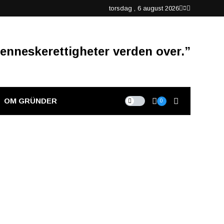
torsdag , 6 august 2026
enneskerettigheter verden over.”
OM GRÜNDER
0