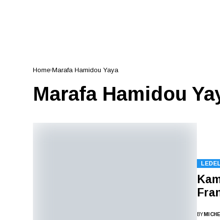
Home
Marafa Hamidou Yaya
Marafa Hamidou Ya
LEDE
Kame
Fran
BY
MICH