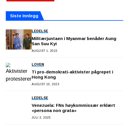
Siste Innlegg
LEDELSE
Militærjuntaen i Myanmar benåder Aung
San Suu Kyi
AUGUST 1, 2023
LOVEN
Ti pro-demokrati-aktivister pågrepet i
Hong Kong
AUGUST 10, 2023
LEDELSE
Venezuela: FNs høykommissær erklært
«persona non grata»
JULI 3, 2025