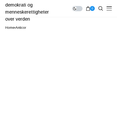
0
Home
Anticor