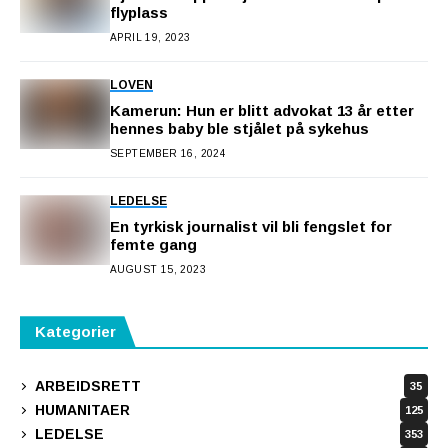
flyplass
APRIL 19, 2023
LOVEN
Kamerun: Hun er blitt advokat 13 år etter
hennes baby ble stjålet på sykehus
SEPTEMBER 16, 2024
LEDELSE
En tyrkisk journalist vil bli fengslet for
femte gang
AUGUST 15, 2023
Kategorier
ARBEIDSRETT
35
HUMANITAER
125
LEDELSE
353