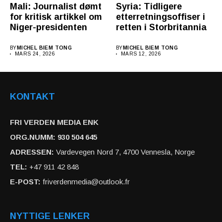
Mali: Journalist dømt
Syria: Tidligere
for kritisk artikkel om
etterretningsoffiser i
Niger-presidenten
retten i Storbritannia
BY
MICHEL BIEM TONG
BY
MICHEL BIEM TONG
MARS 24, 2026
MARS 12, 2026
KONTAKT
FRI VERDEN MEDIA ENK
ORG.NUMM: 930 504 645
ADRESSEN:
Vardevegen Nord 7, 4700 Vennesla, Norge
TEL:
+47 911 42 848
E-POST:
friverdenmedia@outlook.fr
NYTTIGE LENKER