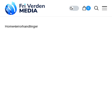
0
Home
terrorhandlinger