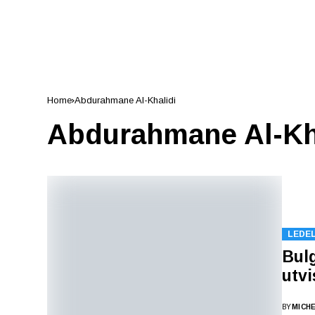
Home
Abdurahmane Al-Khalidi
Abdurahmane Al-Kh
LEDE
Bulg
utvi
BY
MICH