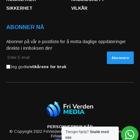
SIKKERHET
VILKÅR
ABONNER NÅ
Abonner på vår e-postliste for å motta daglige oppdateringer
direkte i innboksen din!
Jeg godtar
vilkårene for bruk
PERSONVERN
VILKÅR
© Copyright 2022 FriVerdenMedia. All rights reserved powered by
Trenger hjelp?
Snakk med
FriVerdenMedia.com
oss